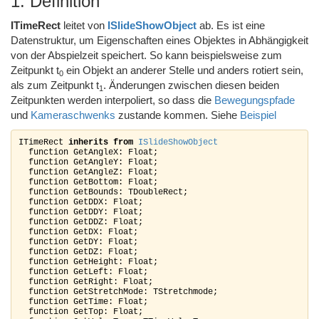
1. Definition
ITimeRect
leitet von
ISlideShowObject
ab. Es ist eine
Datenstruktur, um Eigenschaften eines Objektes in Abhängigkeit
von der Abspielzeit speichert. So kann beispielsweise zum
Zeitpunkt t
ein Objekt an anderer Stelle und anders rotiert sein,
0
als zum Zeitpunkt t
. Änderungen zwischen diesen beiden
1
Zeitpunkten werden interpoliert, so dass die
Bewegungspfade
und
Kameraschwenks
zustande kommen. Siehe
Beispiel
ITimeRect 
inherits from
ISlideShowObject
  function GetAngleX: Float;

  function GetAngleY: Float;

  function GetAngleZ: Float;

  function GetBottom: Float;

  function GetBounds: TDoubleRect;

  function GetDDX: Float;

  function GetDDY: Float;

  function GetDDZ: Float;

  function GetDX: Float;

  function GetDY: Float;

  function GetDZ: Float;

  function GetHeight: Float;

  function GetLeft: Float;

  function GetRight: Float;

  function GetStretchMode: TStretchmode;

  function GetTime: Float;

  function GetTop: Float;
