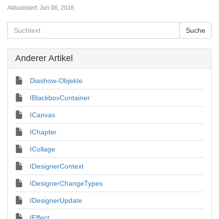
Aktualisiert:
Jun 06, 2016
Anderer Artikel
Diashow-Objekte
IBlackboxContainer
ICanvas
IChapter
ICollage
IDesignerContext
IDesignerChangeTypes
IDesignerUpdate
IEffect