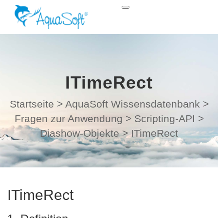
ITimeRect
Startseite
>
AquaSoft Wissensdatenbank
>
Fragen zur Anwendung
>
Scripting-API
>
Diashow-Objekte
>
ITimeRect
ITimeRect