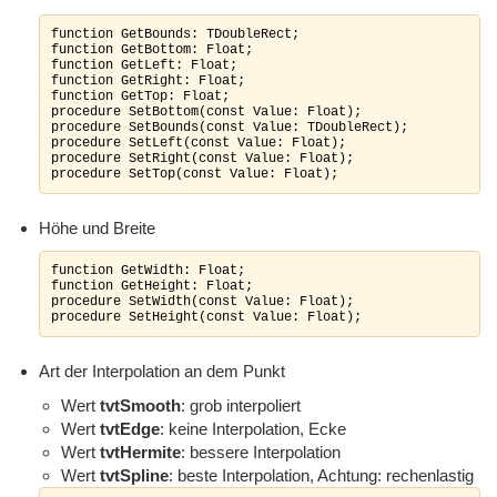
function GetBounds: TDoubleRect;

function GetBottom: Float;

function GetLeft: Float;

function GetRight: Float;

function GetTop: Float;

procedure SetBottom(const Value: Float);

procedure SetBounds(const Value: TDoubleRect);

procedure SetLeft(const Value: Float);

procedure SetRight(const Value: Float);

procedure SetTop(const Value: Float);
Höhe und Breite
function GetWidth: Float;

function GetHeight: Float;

procedure SetWidth(const Value: Float);

procedure SetHeight(const Value: Float);
Art der Interpolation an dem Punkt
Wert
tvtSmooth
: grob interpoliert
Wert
tvtEdge
: keine Interpolation, Ecke
Wert
tvtHermite
: bessere Interpolation
Wert
tvtSpline
: beste Interpolation, Achtung: rechenlastig