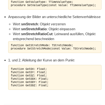
function GetValueType: TTimeValueType;

procedure SetValueType(const Value: TTimeValueType);
Anpassung der Bilder an unterschiedliche Seitenverhältnisse
Wert
smStretch
: Objekt verzerren
Wert
smStretchRatio
: Objekt einpassen
Wert
smStretchRatioCut
: Leinwand ausfüllen, Objekt
entsprechend beschneiden
function GetStretchMode: TStretchmode;

procedure SetStretchMode(const Value: TStretchmode);
1. und 2. Ableitung der Kurve an dem Punkt
function GetDX: Float;

function GetDY: Float;

function GetDZ: Float;

function GetDDX: Float;

function GetDDY: Float;

function GetDDZ: Float;