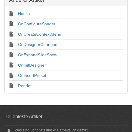
Anderer Artikel
Hooks
OnConfigureShader
OnCreateContextMenu
OnDesignerChanged
OnExpandSlideShow
OnInitDesigner
OnInsertPreset
Render
Beliebteste Artikel
Was sind Scriptlets und wie arbeite ich damit?