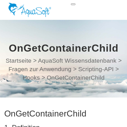
OnGetContainerChild
Startseite
>
AquaSoft Wissensdatenbank
>
Fragen zur Anwendung
>
Scripting-API
>
Hooks
>
OnGetContainerChild
OnGetContainerChild