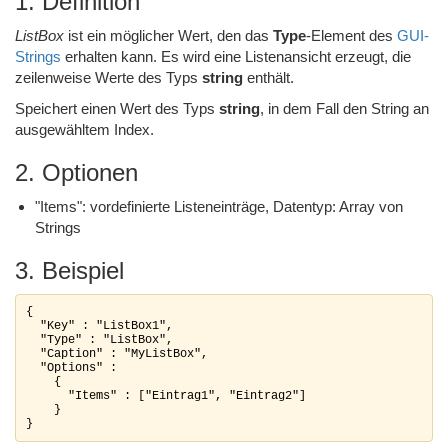
1. Definition
ListBox
ist ein möglicher Wert, den das
Type
-Element des
GUI-
Strings
erhalten kann. Es wird eine Listenansicht erzeugt, die
zeilenweise Werte des Typs
string
enthält.
Speichert einen Wert des Typs
string
, in dem Fall den String an
ausgewähltem Index.
2. Optionen
"Items": vordefinierte Listeneinträge, Datentyp: Array von
Strings
3. Beispiel
{

  "Key" : "ListBox1",

  "Type" : "ListBox",

  "Caption" : "MyListBox",

  "Options" :

    {

      "Items" : ["Eintrag1", "Eintrag2"]

    }
