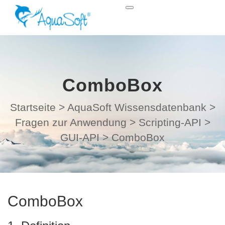
ComboBox
Startseite
>
AquaSoft Wissensdatenbank
>
Fragen zur Anwendung
>
Scripting-API
>
GUI-API
>
ComboBox
ComboBox