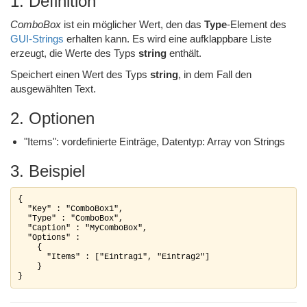
1. Definition
ComboBox
ist ein möglicher Wert, den das
Type
-Element des
GUI-Strings
erhalten kann. Es wird eine aufklappbare Liste
erzeugt, die Werte des Typs
string
enthält.
Speichert einen Wert des Typs
string
, in dem Fall den
ausgewählten Text.
2. Optionen
"Items": vordefinierte Einträge, Datentyp: Array von Strings
3. Beispiel
{

  "Key" : "ComboBox1",

  "Type" : "ComboBox",

  "Caption" : "MyComboBox",

  "Options" :

    {

      "Items" : ["Eintrag1", "Eintrag2"]

    }
