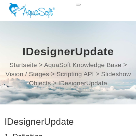
IDesignerUpdate
Startseite
>
AquaSoft Knowledge Base
>
Vision / Stages
>
Scripting API
>
Slideshow
Objects
>
IDesignerUpdate
IDesignerUpdate