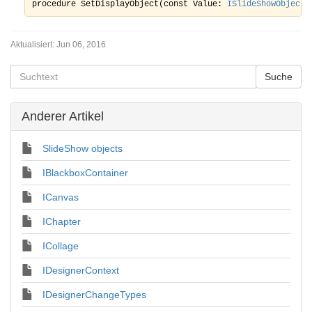
procedure SetDisplayObject(const Value: 
ISlideShowObject
)
Aktualisiert:
Jun 06, 2016
Anderer Artikel
SlideShow objects
IBlackboxContainer
ICanvas
IChapter
ICollage
IDesignerContext
IDesignerChangeTypes